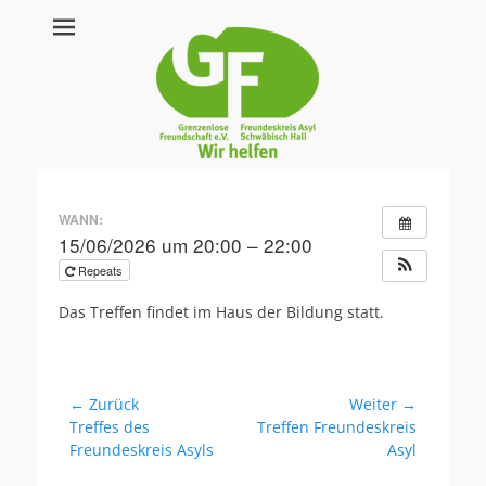
Herzlich
willkommen beim
Freundeskreis Asyl
Schwäbisch Hall
WANN:
15/06/2026 um 20:00 – 22:00
Repeats
Das Treffen findet im Haus der Bildung statt.
Beitrags-
← Zurück
Weiter →
Vorheriger
Nächster
Treffes des
Treffen Freundeskreis
Navigation
Beitrag:
Beitrag:
Freundeskreis Asyls
Asyl