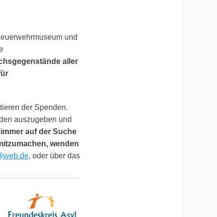
 Feuerwehrmuseum und
e
chsgegenstände aller
für
tieren der Spenden.
enden auszugeben und
 immer auf der Suche
s mitzumachen, wenden
@web.de
, oder über das