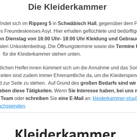
Die Kleiderkammer
indet sich im
Ripperg 5
in
Schwäbisch Hall
, gegenüber dem
s Freundeskreises Asyl. Hier erhalten geflüchtete und bedürftig
en Dienstag von 16:00 Uhr- 18:00 Uhr Kleidung und Gebrau
len Unkostenbeitrag. Die Öffnungstermine sowie die
Termine 
.
e
für die Kleiderkammer stehen unten
lichen Helfer:innen kümmert sich um die Annahme und das Sor
eiten sind zudem immer Ehrenamtliche da, um die Kleidersp
 zur Seite zu stehen. Auf Grund des
großen Bedarfs sind wir
eben diese Tätigkeiten.
Wenn
Sie Interesse haben, bei un
 Team
oder
schreiben
Sie
eine E-Mail
an:
kleiderkammer-sha
Sachspenden
.